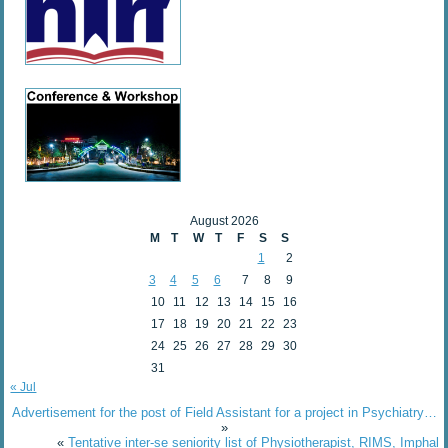
August 2026
M
T
W
T
F
S
S
1
2
3
4
5
6
7
8
9
10
11
12
13
14
15
16
17
18
19
20
21
22
23
24
25
26
27
28
29
30
31
« Jul
Advertisement for the post of Field Assistant for a project in Psychiatry…
»
«
Tentative inter-se seniority list of Physiotherapist, RIMS, Imphal