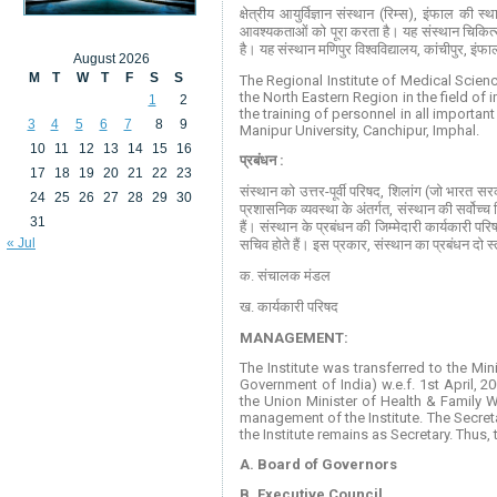
क्षेत्रीय आयुर्विज्ञान संस्थान (रिम्स), इंफाल की स
आवश्यकताओं को पूरा करता है। यह संस्थान चिकित्सा के 
है। यह संस्थान मणिपुर विश्वविद्यालय, कांचीपुर, इंफाल
August 2026
M
T
W
T
F
S
S
The Regional Institute of Medical Scienc
the North Eastern Region in the field of
1
2
the training of personnel in all importan
3
4
5
6
7
8
9
Manipur University, Canchipur, Imphal.
10
11
12
13
14
15
16
प्रबंधन :
17
18
19
20
21
22
23
संस्थान को उत्तर-पूर्वी परिषद, शिलांग (जो भारत स
24
25
26
27
28
29
30
प्रशासनिक व्यवस्था के अंतर्गत, संस्थान की सर्वोच्
31
हैं। संस्थान के प्रबंधन की जिम्मेदारी कार्यकारी प
« Jul
सचिव होते हैं। इस प्रकार, संस्थान का प्रबंधन दो
क. संचालक मंडल
ख. कार्यकारी परिषद
MANAGEMENT:
The Institute was transferred to the Mi
Government of India) w.e.f. 1st April, 
the Union Minister of Health & Family We
management of the Institute. The Secreta
the Institute remains as Secretary. Thus,
A. Board of Governors
B. Executive Council