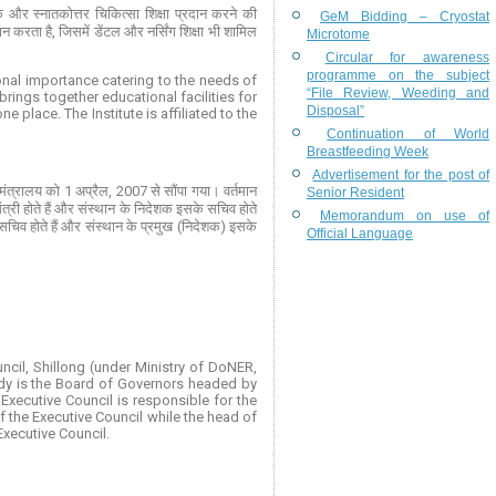
्नातक और स्नातकोत्तर चिकित्सा शिक्षा प्रदान करने की
GeM Bidding – Cryostat
दान करता है, जिसमें डेंटल और नर्सिंग शिक्षा भी शामिल
Microtome
Circular for awareness
programme on the subject
ional importance catering to the needs of
“File Review, Weeding and
rings together educational facilities for
Disposal”
 place. The Institute is affiliated to the
Continuation of World
Breastfeeding Week
Advertisement for the post of
 मंत्रालय को 1 अप्रैल, 2007 से सौंपा गया। वर्तमान
Senior Resident
ंत्री होते हैं और संस्थान के निदेशक इसके सचिव होते
Memorandum on use of
े सचिव होते हैं और संस्थान के प्रमुख (निदेशक) इसके
Official Language
ncil, Shillong (under Ministry of DoNER,
body is the Board of Governors headed by
 Executive Council is responsible for the
f the Executive Council while the head of
Executive Council.