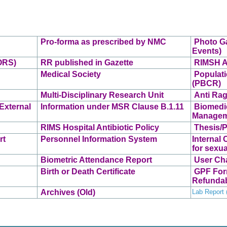
Pro-forma as prescribed by N
MC
Photo Ga
Events)
ORS)
RR published in Gazette
RIMSH A
Medical Society
Populat
(PBCR)
Multi-Disciplinary Research Unit
Anti Ra
External
Information under MSR Clause B.1.11
Biomedi
Managem
RIMS Hospital Antibiotic Policy
Thesis/P
rt
Personnel Information System
Internal
for sexu
Biometric Attendance Report
User Ch
Birth or Death Certificate
GPF For
Refundab
Archives (Old)
Lab Report (