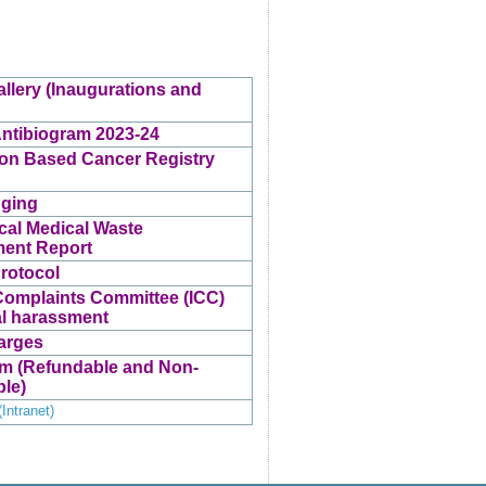
llery (Inaugurations and
ntibiogram 2023-24
ion Based Cancer Registry
gging
cal Medical Waste
ent Report
rotocol
 Complaints Committee (ICC)
al harassment
arges
m (Refundable and Non-
le)
Intranet)