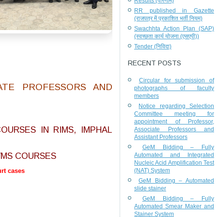
Results (परिणाम)
RR published in Gazette
(राजपत्र में प्रकाशित भर्ती नियम)
Swachhta Action Plan (SAP)
(स्वच्छता कार्य योजना (एसएपी))
Tender (निविदा)
RECENT POSTS
Circular for submission of
IATE PROFESSORS AND
photographs of faculty
members
Notice regarding Selection
Committee meeting for
appointment of Professor,
OURSES IN RIMS, IMPHAL
Associate Professors and
Assistant Professors
GeM Bidding – Fully
/MS COURSES
Automated and Integrated
Nucleic Acid Amplification Test
urt cases
(NAT) System
GeM Bidding – Automated
slide stainer
GeM Bidding – Fully
Automated Smear Maker and
Stainer System