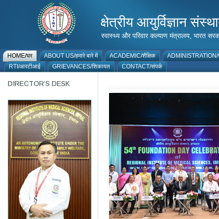
क्षेत्रीय आयुर्विज्ञान 
स्वास्थ्य और परिवार कल्याण मंत्रालय, भारत
HOME/घर
ABOUT US/हमारे बारे में
ACADEMIC/शैक्षिक
ADMINISTRATION/प
RTI/आरटीआई
GRIEVANCES/शिकायत
CONTACT/संपर्क
DIRECTOR’S DESK