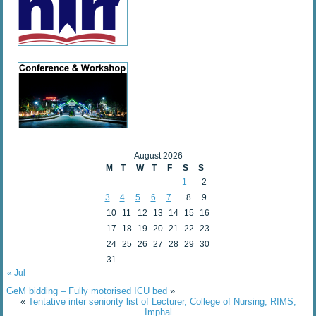
August 2026
M
T
W
T
F
S
S
1
2
3
4
5
6
7
8
9
10
11
12
13
14
15
16
17
18
19
20
21
22
23
24
25
26
27
28
29
30
31
« Jul
GeM bidding – Fully motorised ICU bed
»
«
Tentative inter seniority list of Lecturer, College of Nursing, RIMS,
Imphal