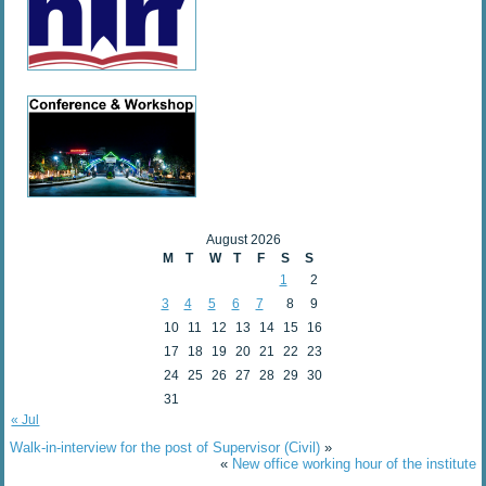
August 2026
M
T
W
T
F
S
S
1
2
3
4
5
6
7
8
9
10
11
12
13
14
15
16
17
18
19
20
21
22
23
24
25
26
27
28
29
30
31
« Jul
Walk-in-interview for the post of Supervisor (Civil)
»
«
New office working hour of the institute