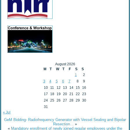
August 2026
M
T
W
T
F
S
S
1
2
3
4
5
6
7
8
9
10
11
12
13
14
15
16
17
18
19
20
21
22
23
24
25
26
27
28
29
30
31
« Jul
GeM Bidding- Radiofrequency Generator with Vessel Sealing and Bipolar
Resection…
»
«
Mandatory enrollment of newly joined regular employees under the