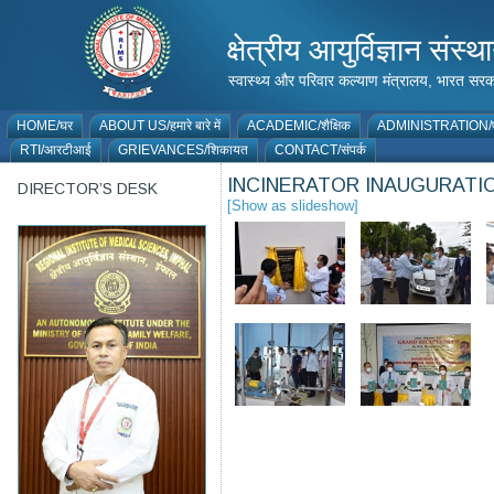
क्षेत्रीय आयुर्विज्ञान 
स्वास्थ्य और परिवार कल्याण मंत्रालय, भारत
HOME/घर
ABOUT US/हमारे बारे में
ACADEMIC/शैक्षिक
ADMINISTRATION/प
RTI/आरटीआई
GRIEVANCES/शिकायत
CONTACT/संपर्क
INCINERATOR INAUGURATIO
DIRECTOR’S DESK
[Show as slideshow]