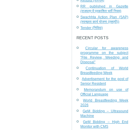
Results (परिणाम)
RR published in Gazette
(राजपत्र में प्रकाशित भर्ती नियम)
Swachhta Action Plan (SAP)
(स्वच्छता कार्य योजना (एसएपी))
Tender (निविदा)
RECENT POSTS
Circular for awareness
programme on the subject
“File Review, Weeding and
Disposal”
Continuation of World
Breastfeeding Week
Advertisement for the post of
Senior Resident
Memorandum on use of
Official Language
World Breastfeeding Week
2026
GeM Bidding – Ultrasound
Machine
GeM Bidding – High End
Monitor with CMS