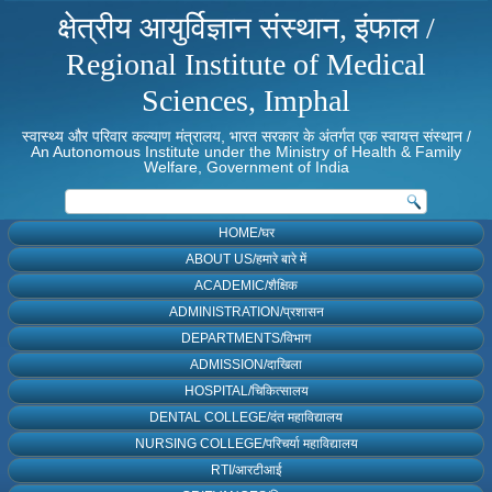
क्षेत्रीय आयुर्विज्ञान संस्थान, इंफाल /
Regional Institute of Medical
Sciences, Imphal
स्वास्थ्य और परिवार कल्याण मंत्रालय, भारत सरकार के अंतर्गत एक स्वायत्त संस्थान /
An Autonomous Institute under the Ministry of Health & Family
Welfare, Government of India
HOME/घर
ABOUT US/हमारे बारे में
ACADEMIC/शैक्षिक
ADMINISTRATION/प्रशासन
DEPARTMENTS/विभाग
ADMISSION/दाखिला
HOSPITAL/चिकित्सालय
DENTAL COLLEGE/दंत महाविद्यालय
NURSING COLLEGE/परिचर्या महाविद्यालय
RTI/आरटीआई