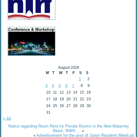
August 2026
M
T
W
T
F
S
S
1
2
3
4
5
6
7
8
9
10
11
12
13
14
15
16
17
18
19
20
21
22
23
24
25
26
27
28
29
30
31
« Jul
Notice regarding Room Rent for Private Rooms in the New Maternity
Block, RIMS,…
»
«
Advertisement for the post of Junior Resident (Medical)