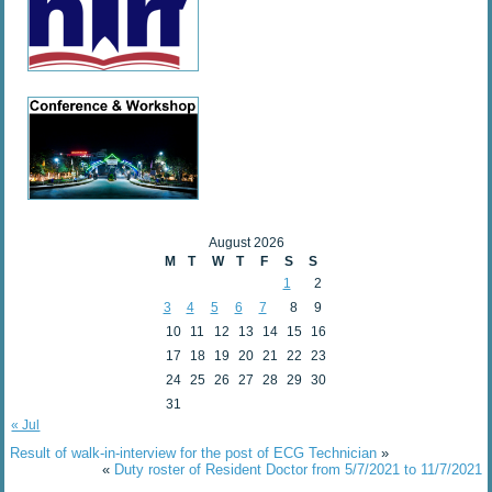
August 2026
M
T
W
T
F
S
S
1
2
3
4
5
6
7
8
9
10
11
12
13
14
15
16
17
18
19
20
21
22
23
24
25
26
27
28
29
30
31
« Jul
Result of walk-in-interview for the post of ECG Technician
»
«
Duty roster of Resident Doctor from 5/7/2021 to 11/7/2021