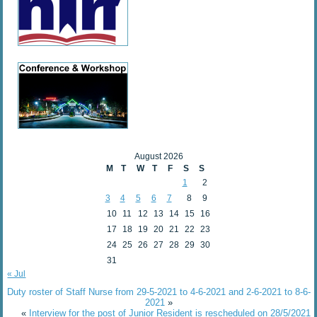
August 2026
M
T
W
T
F
S
S
1
2
3
4
5
6
7
8
9
10
11
12
13
14
15
16
17
18
19
20
21
22
23
24
25
26
27
28
29
30
31
« Jul
Duty roster of Staff Nurse from 29-5-2021 to 4-6-2021 and 2-6-2021 to 8-6-
2021
»
«
Interview for the post of Junior Resident is rescheduled on 28/5/2021