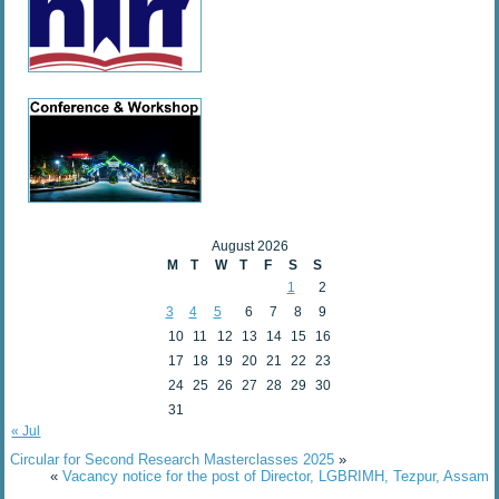
August 2026
M
T
W
T
F
S
S
1
2
3
4
5
6
7
8
9
10
11
12
13
14
15
16
17
18
19
20
21
22
23
24
25
26
27
28
29
30
31
« Jul
Circular for Second Research Masterclasses 2025
»
«
Vacancy notice for the post of Director, LGBRIMH, Tezpur, Assam