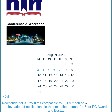
August 2026
M
T
W
T
F
S
S
1
2
3
4
5
6
7
8
9
10
11
12
13
14
15
16
17
18
19
20
21
22
23
24
25
26
27
28
29
30
31
« Jul
New tender for X-Ray films compatible to AGFA machine
»
«
Invitation of applications in the prescribed format for Best PG Award
and Best…