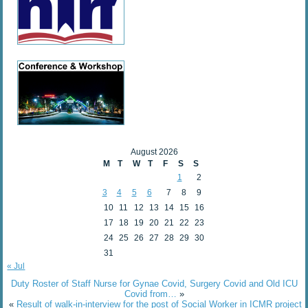
August 2026
M
T
W
T
F
S
S
1
2
3
4
5
6
7
8
9
10
11
12
13
14
15
16
17
18
19
20
21
22
23
24
25
26
27
28
29
30
31
« Jul
Duty Roster of Staff Nurse for Gynae Covid, Surgery Covid and Old ICU
Covid from…
»
«
Result of walk-in-interview for the post of Social Worker in ICMR project