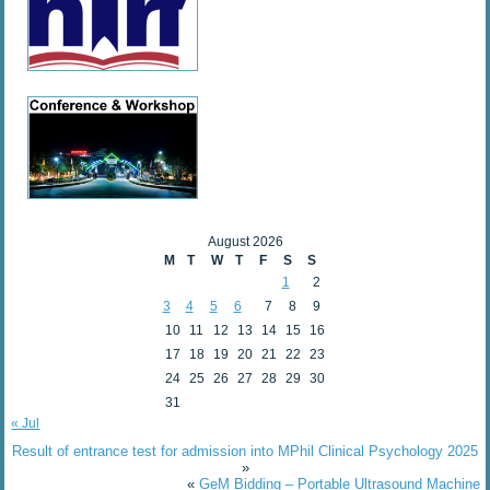
August 2026
M
T
W
T
F
S
S
1
2
3
4
5
6
7
8
9
10
11
12
13
14
15
16
17
18
19
20
21
22
23
24
25
26
27
28
29
30
31
« Jul
Result of entrance test for admission into MPhil Clinical Psychology 2025
»
«
GeM Bidding – Portable Ultrasound Machine