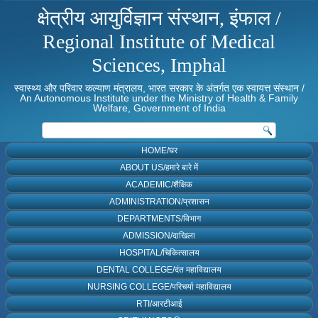
क्षेत्रीय आयुर्विज्ञान संस्थान, इंफाल /
Regional Institute of Medical
Sciences, Imphal
स्वास्थ्य और परिवार कल्याण मंत्रालय, भारत सरकार के अंतर्गत एक स्वायत्त संस्थान /
An Autonomous Institute under the Ministry of Health & Family
Welfare, Government of India
HOME/घर
ABOUT US/हमारे बारे में
ACADEMIC/शैक्षिक
ADMINISTRATION/प्रशासन
DEPARTMENTS/विभाग
ADMISSION/दाखिला
HOSPITAL/चिकित्सालय
DENTAL COLLEGE/दंत महाविद्यालय
NURSING COLLEGE/परिचर्या महाविद्यालय
RTI/आरटीआई