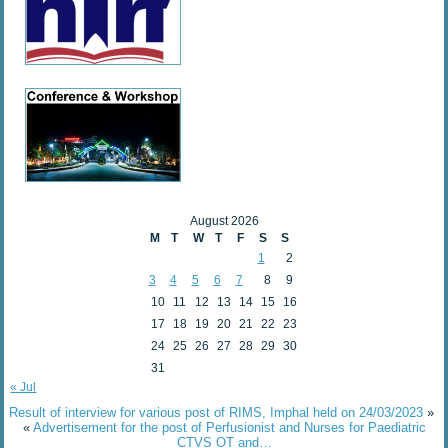
August 2026
M
T
W
T
F
S
S
1
2
3
4
5
6
7
8
9
10
11
12
13
14
15
16
17
18
19
20
21
22
23
24
25
26
27
28
29
30
31
« Jul
Result of interview for various post of RIMS, Imphal held on 24/03/2023
»
«
Advertisement for the post of Perfusionist and Nurses for Paediatric
CTVS OT and…