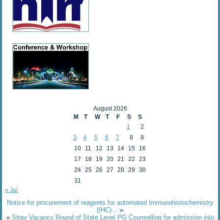
August 2026
M
T
W
T
F
S
S
1
2
3
4
5
6
7
8
9
10
11
12
13
14
15
16
17
18
19
20
21
22
23
24
25
26
27
28
29
30
31
« Jul
Notice for procurement of reagents for automated Immunohistochemistry
(IHC)…
»
«
Stray Vacancy Round of State Level PG Counselling for admission into