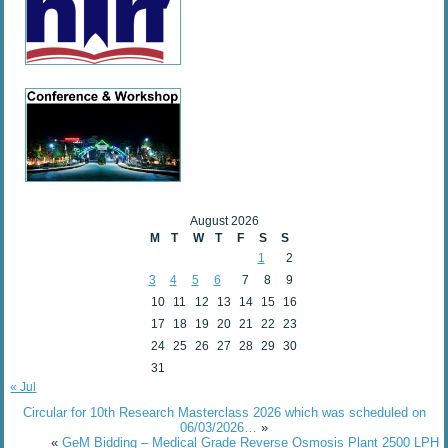
August 2026
M
T
W
T
F
S
S
1
2
3
4
5
6
7
8
9
10
11
12
13
14
15
16
17
18
19
20
21
22
23
24
25
26
27
28
29
30
31
« Jul
Circular for 10th Research Masterclass 2026 which was scheduled on
06/03/2026…
»
«
GeM Bidding – Medical Grade Reverse Osmosis Plant 2500 LPH