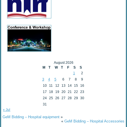
August 2026
M
T
W
T
F
S
S
1
2
3
4
5
6
7
8
9
10
11
12
13
14
15
16
17
18
19
20
21
22
23
24
25
26
27
28
29
30
31
« Jul
GeM Bidding – Hospital equipment
»
«
GeM Bidding – Hospital Accessories