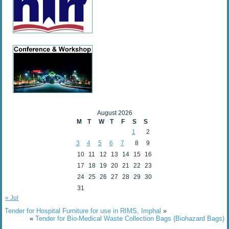
August 2026
M
T
W
T
F
S
S
1
2
3
4
5
6
7
8
9
10
11
12
13
14
15
16
17
18
19
20
21
22
23
24
25
26
27
28
29
30
31
« Jul
Tender for Hospital Furniture for use in RIMS, Imphal
»
«
Tender for Bio-Medical Waste Collection Bags (Biohazard Bags)