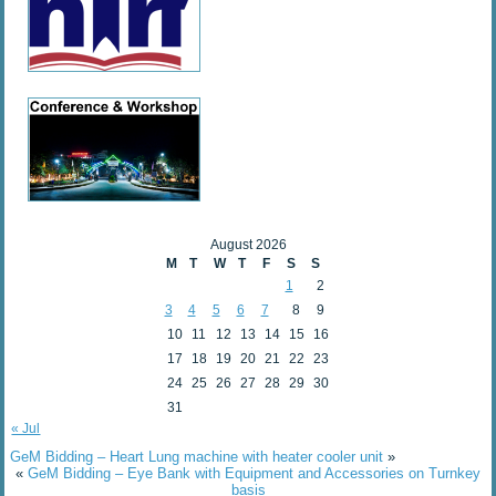
August 2026
M
T
W
T
F
S
S
1
2
3
4
5
6
7
8
9
10
11
12
13
14
15
16
17
18
19
20
21
22
23
24
25
26
27
28
29
30
31
« Jul
GeM Bidding – Heart Lung machine with heater cooler unit
»
«
GeM Bidding – Eye Bank with Equipment and Accessories on Turnkey
basis