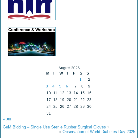
August 2026
M
T
W
T
F
S
S
1
2
3
4
5
6
7
8
9
10
11
12
13
14
15
16
17
18
19
20
21
22
23
24
25
26
27
28
29
30
31
« Jul
GeM Bidding – Single Use Sterile Rubber Surgical Gloves
»
«
Observation of World Diabetes Day 2025