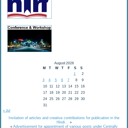
August 2026
M
T
W
T
F
S
S
1
2
3
4
5
6
7
8
9
10
11
12
13
14
15
16
17
18
19
20
21
22
23
24
25
26
27
28
29
30
31
« Jul
Invitation of articles and creative contributions for publication in the
Hindi…
»
«
Advertisement for appointment of various posts under Centrally