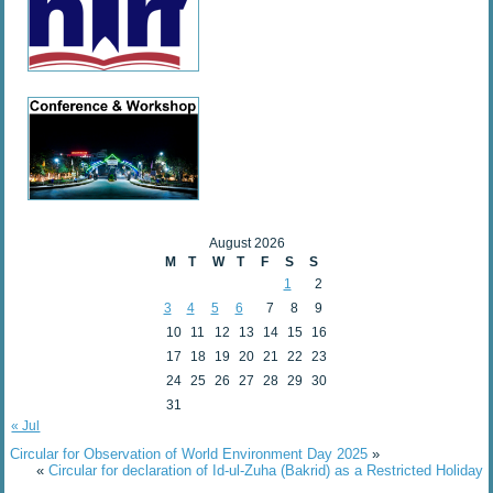
August 2026
M
T
W
T
F
S
S
1
2
3
4
5
6
7
8
9
10
11
12
13
14
15
16
17
18
19
20
21
22
23
24
25
26
27
28
29
30
31
« Jul
Circular for Observation of World Environment Day 2025
»
«
Circular for declaration of Id-ul-Zuha (Bakrid) as a Restricted Holiday