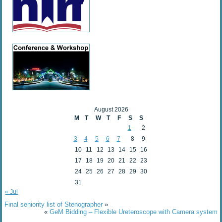
August 2026
M
T
W
T
F
S
S
1
2
3
4
5
6
7
8
9
10
11
12
13
14
15
16
17
18
19
20
21
22
23
24
25
26
27
28
29
30
31
« Jul
Final seniority list of Stenographer
»
«
GeM Bidding – Flexible Ureteroscope with Camera system