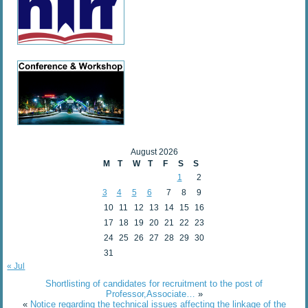
August 2026
M
T
W
T
F
S
S
1
2
3
4
5
6
7
8
9
10
11
12
13
14
15
16
17
18
19
20
21
22
23
24
25
26
27
28
29
30
31
« Jul
Shortlisting of candidates for recruitment to the post of
Professor,Associate…
»
«
Notice regarding the technical issues affecting the linkage of the