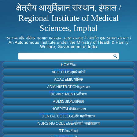
क्षेत्रीय आयुर्विज्ञान संस्थान, इंफाल /
Regional Institute of Medical
Sciences, Imphal
स्वास्थ्य और परिवार कल्याण मंत्रालय, भारत सरकार के अंतर्गत एक स्वायत्त संस्थान /
An Autonomous Institute under the Ministry of Health & Family
Welfare, Government of India
HOME/घर
ABOUT US/हमारे बारे में
ACADEMIC/शैक्षिक
ADMINISTRATION/प्रशासन
DEPARTMENTS/विभाग
ADMISSION/दाखिला
HOSPITAL/चिकित्सालय
DENTAL COLLEGE/दंत महाविद्यालय
NURSING COLLEGE/परिचर्या महाविद्यालय
RTI/आरटीआई