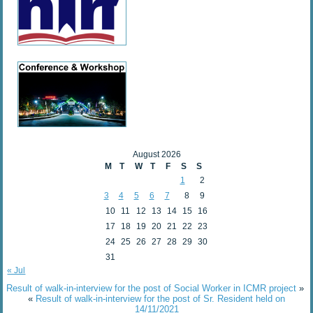
August 2026
M
T
W
T
F
S
S
1
2
3
4
5
6
7
8
9
10
11
12
13
14
15
16
17
18
19
20
21
22
23
24
25
26
27
28
29
30
31
« Jul
Result of walk-in-interview for the post of Social Worker in ICMR project
»
«
Result of walk-in-interview for the post of Sr. Resident held on
14/11/2021