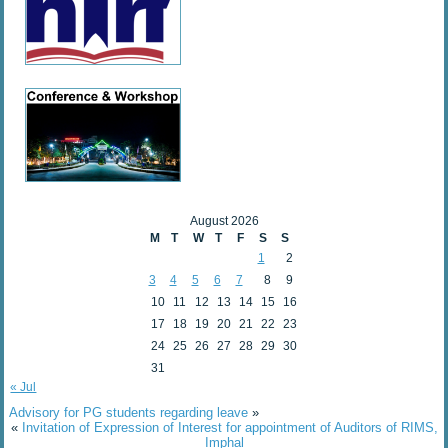
August 2026
M
T
W
T
F
S
S
1
2
3
4
5
6
7
8
9
10
11
12
13
14
15
16
17
18
19
20
21
22
23
24
25
26
27
28
29
30
31
« Jul
Advisory for PG students regarding leave
»
«
Invitation of Expression of Interest for appointment of Auditors of RIMS,
Imphal