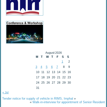
August 2026
M
T
W
T
F
S
S
1
2
3
4
5
6
7
8
9
10
11
12
13
14
15
16
17
18
19
20
21
22
23
24
25
26
27
28
29
30
31
« Jul
Tender notice for supply of vehicle in RIMS, Imphal
»
«
Walk-in-interview for appointment of Senior Resident