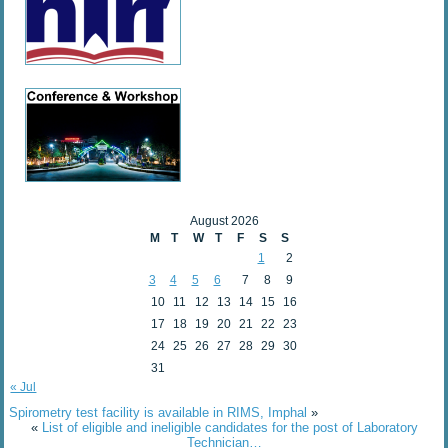
August 2026
M
T
W
T
F
S
S
1
2
3
4
5
6
7
8
9
10
11
12
13
14
15
16
17
18
19
20
21
22
23
24
25
26
27
28
29
30
31
« Jul
Spirometry test facility is available in RIMS, Imphal
»
«
List of eligible and ineligible candidates for the post of Laboratory
Technician…