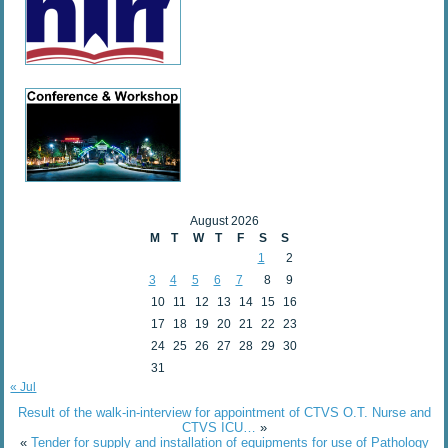
August 2026
M
T
W
T
F
S
S
1
2
3
4
5
6
7
8
9
10
11
12
13
14
15
16
17
18
19
20
21
22
23
24
25
26
27
28
29
30
31
« Jul
Result of the walk-in-interview for appointment of CTVS O.T. Nurse and
CTVS ICU…
»
«
Tender for supply and installation of equipments for use of Pathology