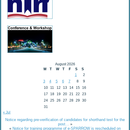
August 2026
M
T
W
T
F
S
S
1
2
3
4
5
6
7
8
9
10
11
12
13
14
15
16
17
18
19
20
21
22
23
24
25
26
27
28
29
30
31
« Jul
Notice regarding pre-verification of candidates for shorthand test for the
post…
»
«
Notice for training programme of e-SPARROW is rescheduled on