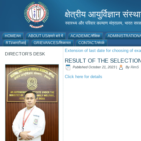
क्षेत्रीय आयुर्विज्ञान 
स्वास्थ्य और परिवार कल्याण मंत्रालय, भारत
HOME/घर
ABOUT US/हमारे बारे में
ACADEMIC/शैक्षिक
ADMINISTRATION/प
RTI/आरटीआई
GRIEVANCES/शिकायत
CONTACT/संपर्क
Extension of last date for choosing of ex
DIRECTOR’S DESK
RESULT OF THE SELECTIO
Published
October 21, 2023
|
By
RimS
Click here for details