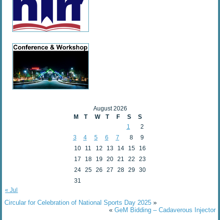
August 2026
M
T
W
T
F
S
S
1
2
3
4
5
6
7
8
9
10
11
12
13
14
15
16
17
18
19
20
21
22
23
24
25
26
27
28
29
30
31
« Jul
Circular for Celebration of National Sports Day 2025
»
«
GeM Bidding – Cadaverous Injector