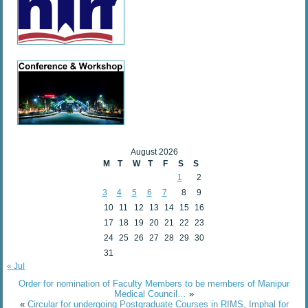
August 2026
M
T
W
T
F
S
S
1
2
3
4
5
6
7
8
9
10
11
12
13
14
15
16
17
18
19
20
21
22
23
24
25
26
27
28
29
30
31
« Jul
Order for nomination of Faculty Members to be members of Manipur
Medical Council…
»
«
Circular for undergoing Postgraduate Courses in RIMS, Imphal for