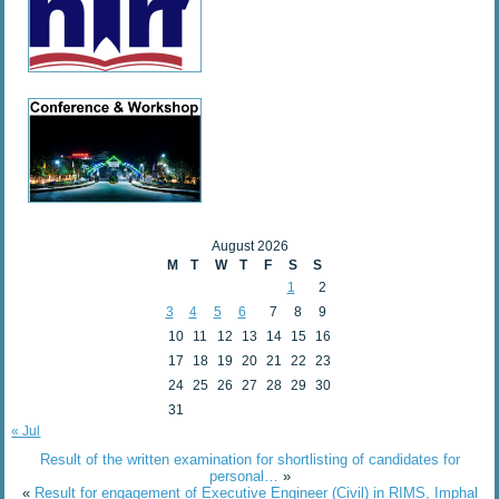
August 2026
M
T
W
T
F
S
S
1
2
3
4
5
6
7
8
9
10
11
12
13
14
15
16
17
18
19
20
21
22
23
24
25
26
27
28
29
30
31
« Jul
Result of the written examination for shortlisting of candidates for
personal…
»
«
Result for engagement of Executive Engineer (Civil) in RIMS, Imphal