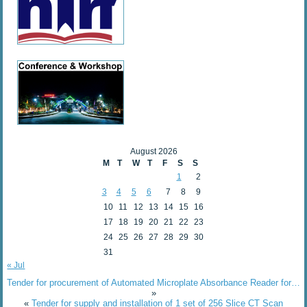
August 2026
M
T
W
T
F
S
S
1
2
3
4
5
6
7
8
9
10
11
12
13
14
15
16
17
18
19
20
21
22
23
24
25
26
27
28
29
30
31
« Jul
Tender for procurement of Automated Microplate Absorbance Reader for…
»
«
Tender for supply and installation of 1 set of 256 Slice CT Scan