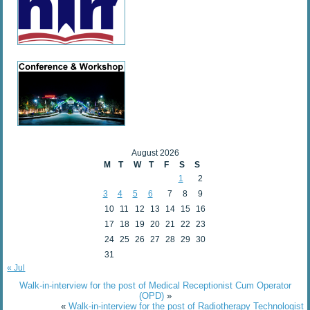
August 2026
M
T
W
T
F
S
S
1
2
3
4
5
6
7
8
9
10
11
12
13
14
15
16
17
18
19
20
21
22
23
24
25
26
27
28
29
30
31
« Jul
Walk-in-interview for the post of Medical Receptionist Cum Operator
(OPD)
»
«
Walk-in-interview for the post of Radiotherapy Technologist