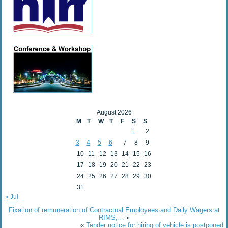
August 2026
M
T
W
T
F
S
S
1
2
3
4
5
6
7
8
9
10
11
12
13
14
15
16
17
18
19
20
21
22
23
24
25
26
27
28
29
30
31
« Jul
Fixation of remuneration of Contractual Employees and Daily Wagers at
RIMS,…
»
«
Tender notice for hiring of vehicle is postponed