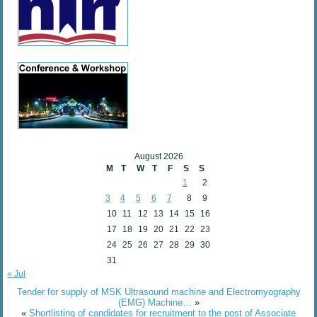
August 2026
M
T
W
T
F
S
S
1
2
3
4
5
6
7
8
9
10
11
12
13
14
15
16
17
18
19
20
21
22
23
24
25
26
27
28
29
30
31
« Jul
Tender for supply of MSK Ultrasound machine and Electromyography
(EMG) Machine…
»
«
Shortlisting of candidates for recruitment to the post of Associate