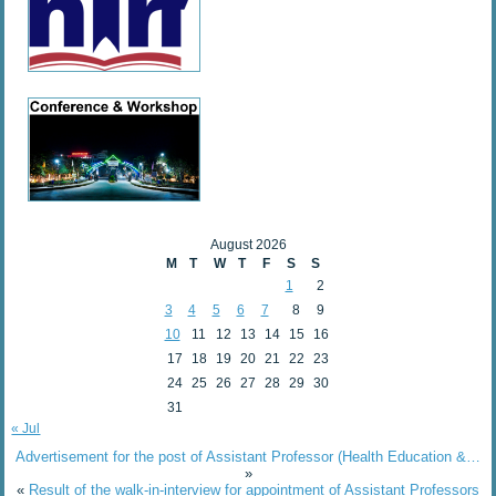
August 2026
M
T
W
T
F
S
S
1
2
3
4
5
6
7
8
9
10
11
12
13
14
15
16
17
18
19
20
21
22
23
24
25
26
27
28
29
30
31
« Jul
Advertisement for the post of Assistant Professor (Health Education &…
»
«
Result of the walk-in-interview for appointment of Assistant Professors