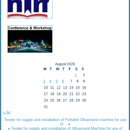
August 2026
M
T
W
T
F
S
S
1
2
3
4
5
6
7
8
9
10
11
12
13
14
15
16
17
18
19
20
21
22
23
24
25
26
27
28
29
30
31
« Jul
Tender for supply and installation of Portable Ultrasound machine for use
of…
»
«
Tender for supply and installation of Ultrasound Machine for use of