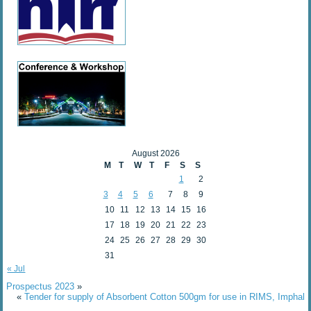
August 2026
M
T
W
T
F
S
S
1
2
3
4
5
6
7
8
9
10
11
12
13
14
15
16
17
18
19
20
21
22
23
24
25
26
27
28
29
30
31
« Jul
Prospectus 2023
»
«
Tender for supply of Absorbent Cotton 500gm for use in RIMS, Imphal