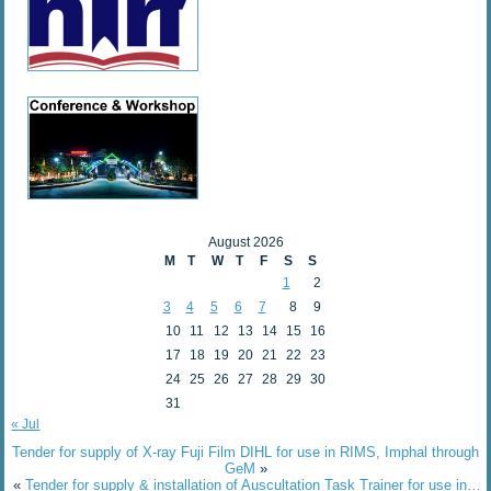
August 2026
M
T
W
T
F
S
S
1
2
3
4
5
6
7
8
9
10
11
12
13
14
15
16
17
18
19
20
21
22
23
24
25
26
27
28
29
30
31
« Jul
Tender for supply of X-ray Fuji Film DIHL for use in RIMS, Imphal through
GeM
»
«
Tender for supply & installation of Auscultation Task Trainer for use in…