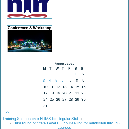
August 2026
M
T
W
T
F
S
S
1
2
3
4
5
6
7
8
9
10
11
12
13
14
15
16
17
18
19
20
21
22
23
24
25
26
27
28
29
30
31
« Jul
Training Session on e-HRMS for Regular Staff
»
«
Third round of State Level PG counselling for admission into PG
courses