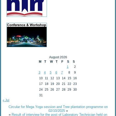
August 2026
M
T
W
T
F
S
S
1
2
3
4
5
6
7
8
9
10
11
12
13
14
15
16
17
18
19
20
21
22
23
24
25
26
27
28
29
30
31
« Jul
Circular for Mega Yoga session and Tree plantation programme on
02/10/2025
»
«
Result of interview for the post of Laboratory Technician held on