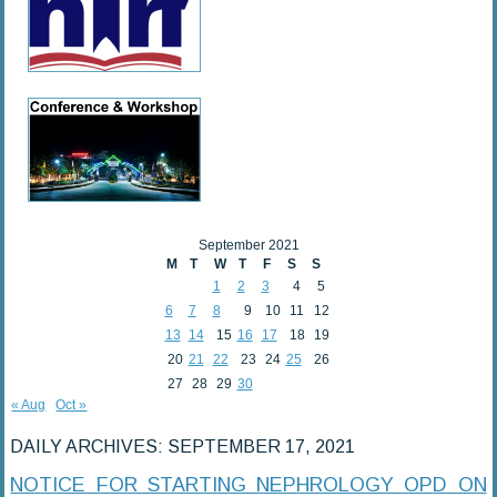
September 2021
M
T
W
T
F
S
S
1
2
3
4
5
6
7
8
9
10
11
12
13
14
15
16
17
18
19
20
21
22
23
24
25
26
27
28
29
30
« Aug
Oct »
DAILY ARCHIVES:
SEPTEMBER 17, 2021
NOTICE FOR STARTING NEPHROLOGY OPD ON