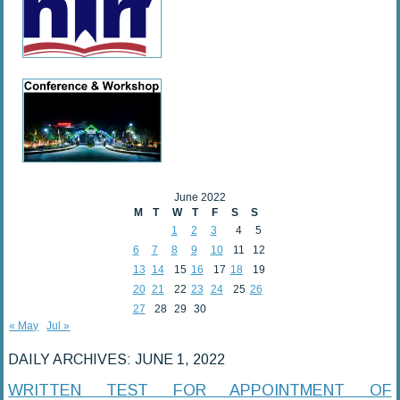
June 2022
M
T
W
T
F
S
S
1
2
3
4
5
6
7
8
9
10
11
12
13
14
15
16
17
18
19
20
21
22
23
24
25
26
27
28
29
30
« May
Jul »
DAILY ARCHIVES:
JUNE 1, 2022
WRITTEN TEST FOR APPOINTMENT OF