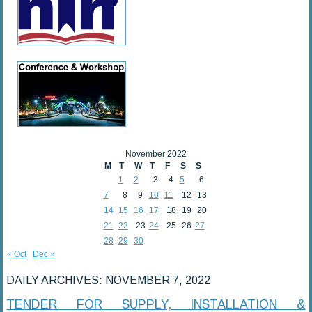
November 2022
M
T
W
T
F
S
S
1
2
3
4
5
6
7
8
9
10
11
12
13
14
15
16
17
18
19
20
21
22
23
24
25
26
27
28
29
30
« Oct
Dec »
DAILY ARCHIVES:
NOVEMBER 7, 2022
TENDER FOR SUPPLY, INSTALLATION &