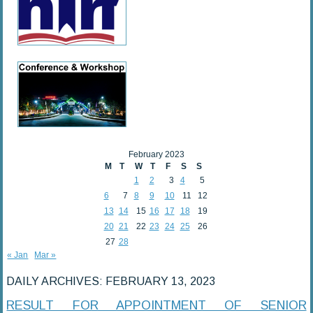
February 2023
M
T
W
T
F
S
S
1
2
3
4
5
6
7
8
9
10
11
12
13
14
15
16
17
18
19
20
21
22
23
24
25
26
27
28
« Jan
Mar »
DAILY ARCHIVES:
FEBRUARY 13, 2023
RESULT FOR APPOINTMENT OF SENIOR