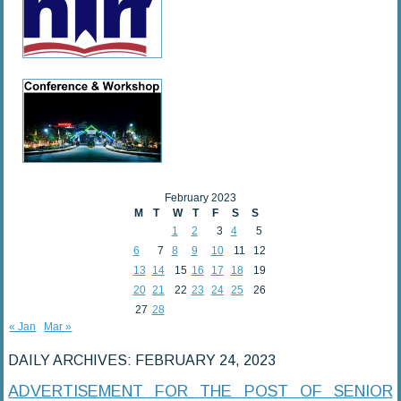
February 2023
M
T
W
T
F
S
S
1
2
3
4
5
6
7
8
9
10
11
12
13
14
15
16
17
18
19
20
21
22
23
24
25
26
27
28
« Jan
Mar »
DAILY ARCHIVES:
FEBRUARY 24, 2023
ADVERTISEMENT FOR THE POST OF SENIOR