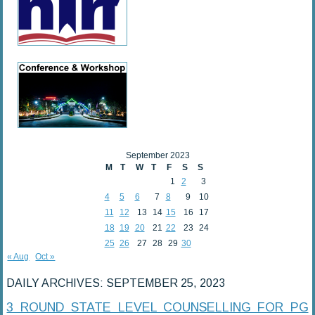
September 2023
M
T
W
T
F
S
S
1
2
3
4
5
6
7
8
9
10
11
12
13
14
15
16
17
18
19
20
21
22
23
24
25
26
27
28
29
30
« Aug
Oct »
DAILY ARCHIVES:
SEPTEMBER 25, 2023
3 ROUND STATE LEVEL COUNSELLING FOR PG